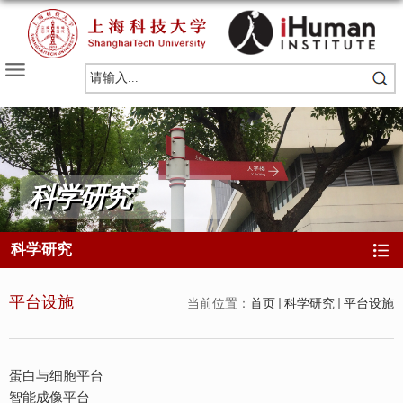
科学研究
科学研究
平台设施
当前位置：
首页
科学研究
平台设施
蛋白与细胞平台
智能成像平台