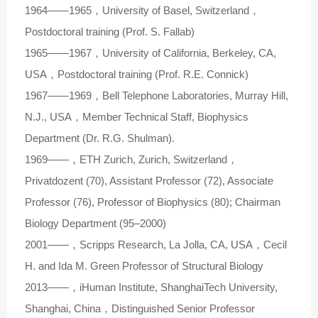
1964——1965，University of Basel, Switzerland，
Postdoctoral training (Prof. S. Fallab)
1965——1967，University of California, Berkeley, CA,
USA，Postdoctoral training (Prof. R.E. Connick)
1967——1969，Bell Telephone Laboratories, Murray Hill,
N.J., USA，Member Technical Staff, Biophysics
Department (Dr. R.G. Shulman).
1969——，ETH Zurich, Zurich, Switzerland，
Privatdozent (70), Assistant Professor (72), Associate
Professor (76), Professor of Biophysics (80); Chairman
Biology Department (95–2000)
2001——，Scripps Research, La Jolla, CA, USA，Cecil
H. and Ida M. Green Professor of Structural Biology
2013——，iHuman Institute, ShanghaiTech University,
Shanghai, China，Distinguished Senior Professor