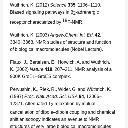
Wüthrich, K. (2012)
Science
335
, 1106–1110.
Biased signaling pathways in β
-adrenergic
2
19
receptor characterized by
F-NMR.
Wüthrich, K. (2003)
Angew.Chem. Int. Ed
.
42
,
3340−3363. NMR studies of structure and function
of biological macromolecules (Nobel Lecture).
Fiaux, J., Bertelsen, E., Horwich, A. and Wüthrich,
K. (2002)
Nature
418
, 207–211. NMR analysis of a
900K GroEL–GroES complex.
Pervushin, K., Riek, R., Wider, G. and Wüthrich, K.
(1997)
Proc. Natl. Acad. Sci. USA
94
, 12366–
12371. Attenuated T
relaxation by mutual
2
cancellation of dipole–dipole coupling and chemical
shift anisotropy indicates an avenue to NMR
structures of very large biological macromolecules