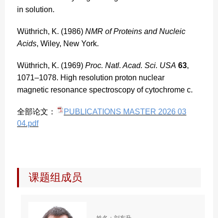
in solution.
Wüthrich, K. (1986)
NMR of Proteins and Nucleic
Acids
, Wiley, New York.
Wüthrich, K. (1969)
Proc. Natl. Acad. Sci. USA
63
,
1071–1078. High resolution proton nuclear
magnetic resonance spectroscopy of cytochrome c.
全部论文
：
PUBLICATIONS MASTER 2026 03
04.pdf
课题组成员