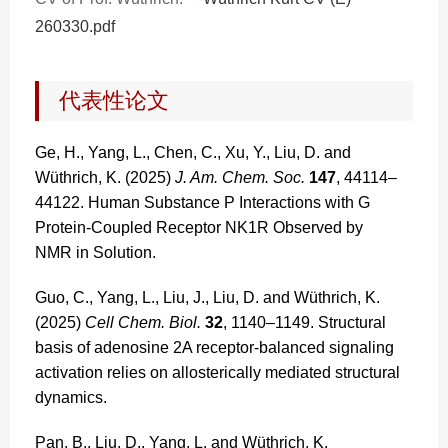
260330.pdf
代表性论文
Ge, H., Yang, L., Chen, C., Xu, Y., Liu, D. and
Wüthrich, K. (2025)
J. Am. Chem. Soc.
147
, 44114–
44122. Human Substance P Interactions with G
Protein-Coupled Receptor NK1R Observed by
NMR in Solution.
Guo, C., Yang, L., Liu, J., Liu, D. and Wüthrich, K.
(2025)
Cell Chem. Biol.
32
, 1140–1149. Structural
basis of adenosine 2A receptor-balanced signaling
activation relies on allosterically mediated structural
dynamics.
Pan, B., Liu, D., Yang, L. and Wüthrich, K.