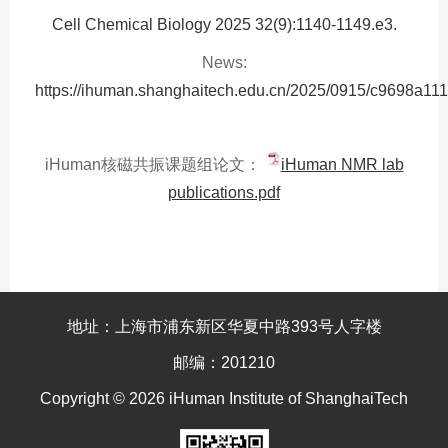
Cell Chemical Biology 2025 32(9):1140-1149.e3.
News:
https://ihuman.shanghaitech.edu.cn/2025/0915/c9698a11
iHuman核磁共振课题组论文：
iHuman NMR lab
publications.pdf
地址：上海市浦东新区华夏中路393号人字楼
邮编：201210
Copyright © 2026 iHuman Institute of ShanghaiTech