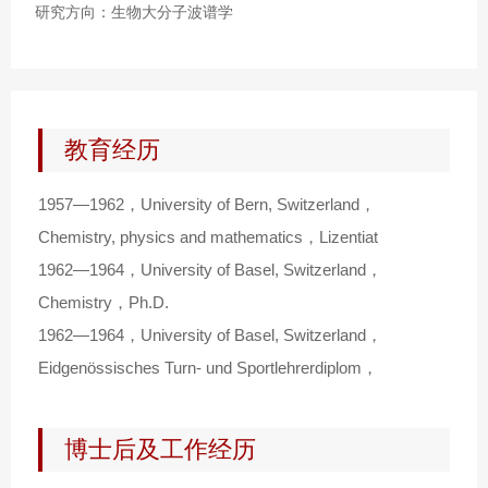
研究方向：生物大分子波谱学
教育经历
1957—1962，University of Bern, Switzerland，
Chemistry, physics and mathematics，Lizentiat
1962—1964，University of Basel, Switzerland，
Chemistry，Ph.D.
1962—1964，University of Basel, Switzerland，
Eidgenössisches Turn- und Sportlehrerdiplom，
博士后及工作经历