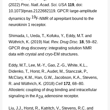
(2022)
Proc. Natl. Acad. Sci. USA
119
, doi:
10.1073/pnas.2122682119. GPCR large-amplitude
19
dynamics by
F-NMR of aprepitant bound to the
neurokinin 1 receptor.
Shimada, I., Ueda, T., Kofuku, Y., Eddy, M.T. and
Wüthrich, K. (2019)
Nat. Rev. Drug Disc.
18
, 59–82.
GPCR drug discovery: integrating solution NMR
data with crystal and cryo-EM structures.
Eddy, M.T., Lee, M.-Y., Gao, Z.-G., White, K.L.,
Didenko, T., Horst, R., Audet, M., Stanczak, P.,
McClary, K.M., Han, G.W., Jacobson, K.A., Stevens,
R. and Wüthrich, K. (2018)
Cell
172
, 68–80.
Allosteric coupling of drug binding and intracellular
signaling in the A
adenosine receptor.
2A
Liu, J.J., Horst, R., Katritch, V., Stevens, R.C. and