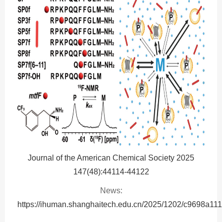
Journal of the American Chemical Society 2025
147(48):44114-44122
News:
https://ihuman.shanghaitech.edu.cn/2025/1202/c9698a11