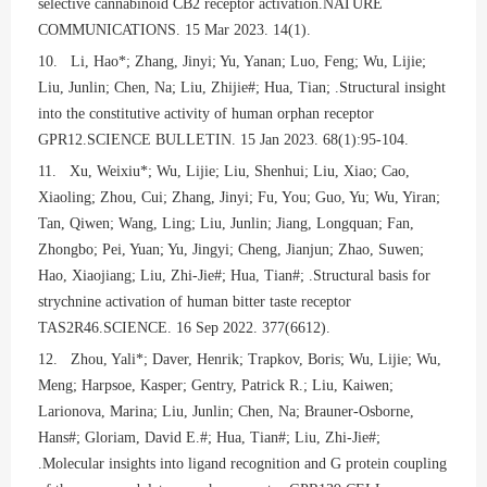
selective cannabinoid CB2 receptor activation.NATURE
COMMUNICATIONS. 15 Mar 2023. 14(1).
10. Li, Hao*; Zhang, Jinyi; Yu, Yanan; Luo, Feng; Wu, Lijie;
Liu, Junlin; Chen, Na; Liu, Zhijie#; Hua, Tian; .Structural insight
into the constitutive activity of human orphan receptor
GPR12.SCIENCE BULLETIN. 15 Jan 2023. 68(1):95-104.
11. Xu, Weixiu*; Wu, Lijie; Liu, Shenhui; Liu, Xiao; Cao,
Xiaoling; Zhou, Cui; Zhang, Jinyi; Fu, You; Guo, Yu; Wu, Yiran;
Tan, Qiwen; Wang, Ling; Liu, Junlin; Jiang, Longquan; Fan,
Zhongbo; Pei, Yuan; Yu, Jingyi; Cheng, Jianjun; Zhao, Suwen;
Hao, Xiaojiang; Liu, Zhi-Jie#; Hua, Tian#; .Structural basis for
strychnine activation of human bitter taste receptor
TAS2R46.SCIENCE. 16 Sep 2022. 377(6612).
12. Zhou, Yali*; Daver, Henrik; Trapkov, Boris; Wu, Lijie; Wu,
Meng; Harpsoe, Kasper; Gentry, Patrick R.; Liu, Kaiwen;
Larionova, Marina; Liu, Junlin; Chen, Na; Brauner-Osborne,
Hans#; Gloriam, David E.#; Hua, Tian#; Liu, Zhi-Jie#;
.Molecular insights into ligand recognition and G protein coupling