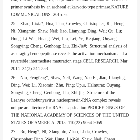
primer synthesis by an archaeal eukaryotic-type primase.NATURE
COMMUNICATIONS. 2015. 6:-.
25. Zhao, Lixia*; Hua, Tian; Crowley, Christopher; Ru, Heng;
Ni, Xiangmin; Shaw, Neil; Jiao, Lianying; Ding, Wei; Qu, Lu;
Hung, Li-Wei; Huang, Wei; Liu, Lei; Ye, Keqiang; Ouyang,
Songying; Cheng, Genhong; Liu, Zhi-Jie#; .Structural analysis of
asparaginyl endopeptidase reveals the activation mechanism and a
reversible intermediate maturation stage.CELL RESEARCH. Mar
2014. 24(3):344-358.
26. Niu, Fengfeng*; Shaw, Neil; Wang, Yao E.; Jiao, Lianying;
Ding, Wei; Li, Xiaomin; Zhu, Ping; Upur, Halmurat; Ouyang,
Songying; Cheng, Genhong; Liu, Zhi-jie; .Structure of the
Leanyer orthobunyavirus nucleoprotein-RNA complex reveals
unique architecture for RNA encapsidation.PROCEEDINGS OF
THE NATIONAL ACADEMY OF SCIENCES OF THE UNITED
STATES OF AMERICA. 2013. 110(22):9054-9059.
27. Ru, Heng*; Ni, Xiangmin; Zhao, Lixia; Crowley,
Christopher; Ding, Wei; Hung, Li-Wei; Shaw, Neil; Cheng,