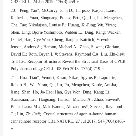
CB2.CELL. 24 Jan 2019. 176(3):459-+.
20. Peng, Yao*; McCorvy, John D.; Harpsoe, Kasper; Lansu,
Katherine; Yuan, Shuguang; Popov, Petr; Qu, Lu; Pu, Mengchen;
Che, Tao; Nikolajsen, Louise F.; Huang, Xi-Ping; Wu, Yiran;
Shen, Ling; Bjorn-Yoshimoto, Walden E.; Ding, Kang; Wacker,
Daniel; Han, Gye Won; Cheng, Jianjun; Katritch, Vsevolod;
Jensen, Anders A.; Hanson, Michael A.; Zhao, Suwen; Gloriam,
David E.; Roth, Bryan L.#; Stevens, Raymond C.#; Liu, Zhi-Jie#;
.5-HT2C Receptor Structures Reveal the Structural Basis of GPCR
Polypharmacology.CELL. 08 Feb 2018. 172(4):719-+.
21. Hua, Tian*; Vemuri, Kiran; Nikas, Spyros P.; Laprairie,
Robert B.; Wu, Yiran; Qu, Lu; Pu, Mengchen; Korde, Anisha;
Jiang, Shan; Ho, Jo-Hao; Han, Gye Won; Ding, Kang; Li,
Xuanxuan; Liu, Haiguang; Hanson, Michael A.; Zhao, Suwen#;
Bohn, Laura M.#; Makriyannis, Alexandros#; Stevens, Raymond
C.; Liu, Zhi-Jie#; .Crystal structures of agonist-bound human
cannabinoid receptor CB1.NATURE. 27 Jul 2017. 547(7664):468-
+.