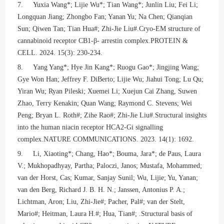
7. Yuxia Wang*; Lijie Wu*; Tian Wang*; Junlin Liu; Fei Li;
Longquan Jiang; Zhongbo Fan; Yanan Yu; Na Chen; Qianqian
Sun; Qiwen Tan; Tian Hua#; Zhi-Jie Liu#.Cryo-EM structure of
cannabinoid receptor CB1-β- arrestin complex.PROTEIN &
CELL. 2024. 15(3): 230-234.
8. Yang Yang*; Hye Jin Kang*; Ruogu Gao*; Jingjing Wang;
Gye Won Han; Jeffrey F. DiBerto; Lijie Wu; Jiahui Tong; Lu Qu;
Yiran Wu; Ryan Pileski; Xuemei Li; Xuejun Cai Zhang, Suwen
Zhao, Terry Kenakin; Quan Wang; Raymond C. Stevens; Wei
Peng; Bryan L. Roth#; Zihe Rao#; Zhi-Jie Liu#.Structural insights
into the human niacin receptor HCA2-Gi signalling
complex.NATURE COMMUNICATIONS. 2023. 14(1): 1692.
9. Li, Xiaoting*; Chang, Hao*; Bouma, Jara*; de Paus, Laura
V.; Mukhopadhyay, Partha; Paloczi, Janos; Mustafa, Mohammed;
van der Horst, Cas; Kumar, Sanjay Sunil; Wu, Lijie; Yu, Yanan;
van den Berg, Richard J. B. H. N.; Janssen, Antonius P. A.;
Lichtman, Aron; Liu, Zhi-Jie#; Pacher, Pal#; van der Stelt,
Mario#; Heitman, Laura H.#; Hua, Tian#; .Structural basis of