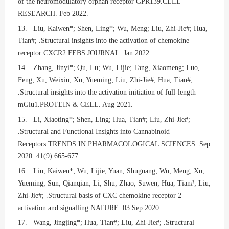
of the neuromodulatory orphan receptor GPR139.CELL
RESEARCH. Feb 2022.
13. Liu, Kaiwen*; Shen, Ling*; Wu, Meng; Liu, Zhi-Jie#; Hua,
Tian#; .Structural insights into the activation of chemokine
receptor CXCR2.FEBS JOURNAL. Jan 2022.
14. Zhang, Jinyi*; Qu, Lu; Wu, Lijie; Tang, Xiaomeng; Luo,
Feng; Xu, Weixiu; Xu, Yueming; Liu, Zhi-Jie#; Hua, Tian#;
.Structural insights into the activation initiation of full-length
mGlu1.PROTEIN & CELL. Aug 2021.
15. Li, Xiaoting*; Shen, Ling; Hua, Tian#; Liu, Zhi-Jie#;
.Structural and Functional Insights into Cannabinoid
Receptors.TRENDS IN PHARMACOLOGICAL SCIENCES. Sep
2020. 41(9):665-677.
16. Liu, Kaiwen*; Wu, Lijie; Yuan, Shuguang; Wu, Meng; Xu,
Yueming; Sun, Qianqian; Li, Shu; Zhao, Suwen; Hua, Tian#; Liu,
Zhi-Jie#; .Structural basis of CXC chemokine receptor 2
activation and signalling.NATURE. 03 Sep 2020.
17. Wang, Jingjing*; Hua, Tian#; Liu, Zhi-Jie#; .Structural