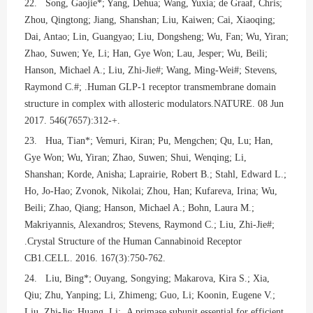
22. Song, Gaojie*; Yang, Dehua; Wang, Yuxia; de Graaf, Chris;
Zhou, Qingtong; Jiang, Shanshan; Liu, Kaiwen; Cai, Xiaoqing;
Dai, Antao; Lin, Guangyao; Liu, Dongsheng; Wu, Fan; Wu, Yiran;
Zhao, Suwen; Ye, Li; Han, Gye Won; Lau, Jesper; Wu, Beili;
Hanson, Michael A.; Liu, Zhi-Jie#; Wang, Ming-Wei#; Stevens,
Raymond C.#; .Human GLP-1 receptor transmembrane domain
structure in complex with allosteric modulators.NATURE. 08 Jun
2017. 546(7657):312-+.
23. Hua, Tian*; Vemuri, Kiran; Pu, Mengchen; Qu, Lu; Han,
Gye Won; Wu, Yiran; Zhao, Suwen; Shui, Wenqing; Li,
Shanshan; Korde, Anisha; Laprairie, Robert B.; Stahl, Edward L.;
Ho, Jo-Hao; Zvonok, Nikolai; Zhou, Han; Kufareva, Irina; Wu,
Beili; Zhao, Qiang; Hanson, Michael A.; Bohn, Laura M.;
Makriyannis, Alexandros; Stevens, Raymond C.; Liu, Zhi-Jie#;
.Crystal Structure of the Human Cannabinoid Receptor
CB1.CELL. 2016. 167(3):750-762.
24. Liu, Bing*; Ouyang, Songying; Makarova, Kira S.; Xia,
Qiu; Zhu, Yanping; Li, Zhimeng; Guo, Li; Koonin, Eugene V.;
Liu, Zhi-Jie; Huang, Li; .A primase subunit essential for efficient