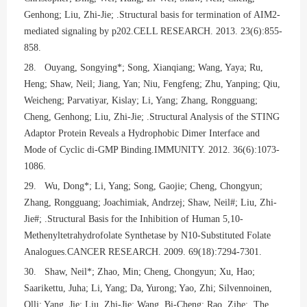
Genhong; Liu, Zhi-Jie; .Structural basis for termination of AIM2-
mediated signaling by p202.CELL RESEARCH. 2013. 23(6):855-
858.
28. Ouyang, Songying*; Song, Xianqiang; Wang, Yaya; Ru,
Heng; Shaw, Neil; Jiang, Yan; Niu, Fengfeng; Zhu, Yanping; Qiu,
Weicheng; Parvatiyar, Kislay; Li, Yang; Zhang, Rongguang;
Cheng, Genhong; Liu, Zhi-Jie; .Structural Analysis of the STING
Adaptor Protein Reveals a Hydrophobic Dimer Interface and
Mode of Cyclic di-GMP Binding.IMMUNITY. 2012. 36(6):1073-
1086.
29. Wu, Dong*; Li, Yang; Song, Gaojie; Cheng, Chongyun;
Zhang, Rongguang; Joachimiak, Andrzej; Shaw, Neil#; Liu, Zhi-
Jie#; .Structural Basis for the Inhibition of Human 5,10-
Methenyltetrahydrofolate Synthetase by N10-Substituted Folate
Analogues.CANCER RESEARCH. 2009. 69(18):7294-7301.
30. Shaw, Neil*; Zhao, Min; Cheng, Chongyun; Xu, Hao;
Saarikettu, Juha; Li, Yang; Da, Yurong; Yao, Zhi; Silvennoinen,
Olli; Yang, Jie; Liu, Zhi-Jie; Wang, Bi-Cheng; Rao, Zihe; .The