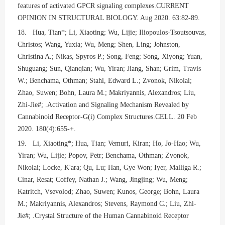
features of activated GPCR signaling complexes.CURRENT
OPINION IN STRUCTURAL BIOLOGY. Aug 2020. 63:82-89.
18. Hua, Tian*; Li, Xiaoting; Wu, Lijie; Iliopoulos-Tsoutsouvas,
Christos; Wang, Yuxia; Wu, Meng; Shen, Ling; Johnston,
Christina A.; Nikas, Spyros P.; Song, Feng; Song, Xiyong; Yuan,
Shuguang; Sun, Qianqian; Wu, Yiran; Jiang, Shan; Grim, Travis
W.; Benchama, Othman; Stahl, Edward L.; Zvonok, Nikolai;
Zhao, Suwen; Bohn, Laura M.; Makriyannis, Alexandros; Liu,
Zhi-Jie#; .Activation and Signaling Mechanism Revealed by
Cannabinoid Receptor-G(i) Complex Structures.CELL. 20 Feb
2020. 180(4):655-+.
19. Li, Xiaoting*; Hua, Tian; Vemuri, Kiran; Ho, Jo-Hao; Wu,
Yiran; Wu, Lijie; Popov, Petr; Benchama, Othman; Zvonok,
Nikolai; Locke, K'ara; Qu, Lu; Han, Gye Won; Iyer, Malliga R.;
Cinar, Resat; Coffey, Nathan J.; Wang, Jingjing; Wu, Meng;
Katritch, Vsevolod; Zhao, Suwen; Kunos, George; Bohn, Laura
M.; Makriyannis, Alexandros; Stevens, Raymond C.; Liu, Zhi-
Jie#; .Crystal Structure of the Human Cannabinoid Receptor