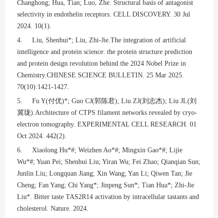
Changhong; Hua, Tian; Luo, Zhe. Structural basis of antagonist
selectivity in endothelin receptors. CELL DISCOVERY. 30 Jul
2024. 10(1).
4. Liu, Shenhui*; Liu, Zhi-Jie.The integration of artificial
intelligence and protein science: the protein structure prediction
and protein design revolution behind the 2024 Nobel Prize in
Chemistry.CHINESE SCIENCE BULLETIN. 25 Mar 2025.
70(10):1421-1427.
5. Fu Y(
付优
)*; Guo CJ(
郭陈君
); Liu ZJ(
刘志杰
); Liu JL(
刘
冀珑
).Architecture of CTPS filament networks revealed by cryo-
electron tomography. EXPERIMENTAL CELL RESEARCH. 01
Oct 2024. 442(2).
6. Xiaolong Hu*#; Weizhen Ao*#; Mingxin Gao*#; Lijie
Wu*#; Yuan Pei; Shenhui Liu; Yiran Wu; Fei Zhao; Qianqian Sun;
Junlin Liu; Longquan Jiang; Xin Wang; Yan Li; Qiwen Tan; Jie
Cheng; Fan Yang; Chi Yang*; Jinpeng Sun*; Tian Hua*; Zhi-Jie
Liu*. Bitter taste TAS2R14 activation by intracellular tastants and
cholesterol. Nature. 2024.