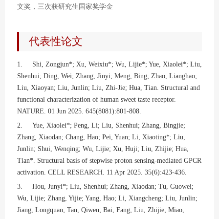
文奖，三次获研究生国家奖学金
代表性论文
1. Shi, Zongjun*; Xu, Weixiu*; Wu, Lijie*; Yue, Xiaolei*; Liu,
Shenhui; Ding, Wei; Zhang, Jinyi; Meng, Bing; Zhao, Lianghao;
Liu, Xiaoyan; Liu, Junlin; Liu, Zhi-Jie; Hua, Tian. Structural and
functional characterization of human sweet taste receptor.
NATURE. 01 Jun 2025. 645(8081):801-808.
2. Yue, Xiaolei*; Peng, Li; Liu, Shenhui; Zhang, Bingjie;
Zhang, Xiaodan; Chang, Hao; Pei, Yuan; Li, Xiaoting*; Liu,
Junlin; Shui, Wenqing; Wu, Lijie; Xu, Huji; Liu, Zhijie; Hua,
Tian*. Structural basis of stepwise proton sensing-mediated GPCR
activation. CELL RESEARCH. 11 Apr 2025. 35(6):423-436.
3. Hou, Junyi*; Liu, Shenhui; Zhang, Xiaodan; Tu, Guowei;
Wu, Lijie; Zhang, Yijie; Yang, Hao; Li, Xiangcheng; Liu, Junlin;
Jiang, Longquan; Tan, Qiwen; Bai, Fang; Liu, Zhijie; Miao,