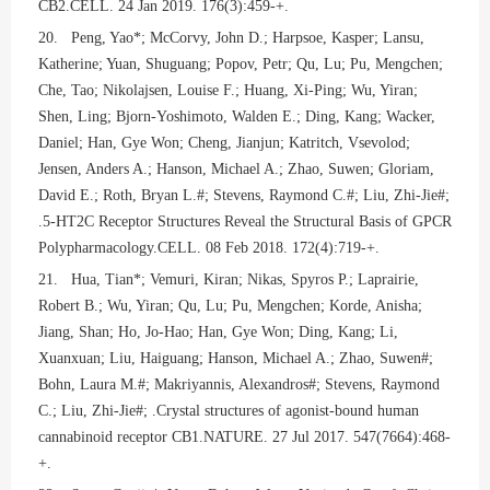
CB2.CELL. 24 Jan 2019. 176(3):459-+.
20. Peng, Yao*; McCorvy, John D.; Harpsoe, Kasper; Lansu,
Katherine; Yuan, Shuguang; Popov, Petr; Qu, Lu; Pu, Mengchen;
Che, Tao; Nikolajsen, Louise F.; Huang, Xi-Ping; Wu, Yiran;
Shen, Ling; Bjorn-Yoshimoto, Walden E.; Ding, Kang; Wacker,
Daniel; Han, Gye Won; Cheng, Jianjun; Katritch, Vsevolod;
Jensen, Anders A.; Hanson, Michael A.; Zhao, Suwen; Gloriam,
David E.; Roth, Bryan L.#; Stevens, Raymond C.#; Liu, Zhi-Jie#;
.5-HT2C Receptor Structures Reveal the Structural Basis of GPCR
Polypharmacology.CELL. 08 Feb 2018. 172(4):719-+.
21. Hua, Tian*; Vemuri, Kiran; Nikas, Spyros P.; Laprairie,
Robert B.; Wu, Yiran; Qu, Lu; Pu, Mengchen; Korde, Anisha;
Jiang, Shan; Ho, Jo-Hao; Han, Gye Won; Ding, Kang; Li,
Xuanxuan; Liu, Haiguang; Hanson, Michael A.; Zhao, Suwen#;
Bohn, Laura M.#; Makriyannis, Alexandros#; Stevens, Raymond
C.; Liu, Zhi-Jie#; .Crystal structures of agonist-bound human
cannabinoid receptor CB1.NATURE. 27 Jul 2017. 547(7664):468-
+.