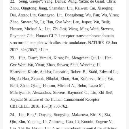
22. Song, Gaojie*; Yang, Dehua; Wang, Yuxia; de Graaf, Chris;
Zhou, Qingtong; Jiang, Shanshan; Liu, Kaiwen; Cai, Xiaoqing;
Dai, Antao; Lin, Guangyao; Liu, Dongsheng; Wu, Fan; Wu, Yiran;
Zhao, Suwen; Ye, Li; Han, Gye Won; Lau, Jesper; Wu, Beili;
Hanson, Michael A.; Liu, Zhi-Jie#; Wang, Ming-Wei#; Stevens,
Raymond C.#; .Human GLP-1 receptor transmembrane domain
structure in complex with allosteric modulators.NATURE. 08 Jun
2017. 546(7657):312-+.
23. Hua, Tian*; Vemuri, Kiran; Pu, Mengchen; Qu, Lu; Han,
Gye Won; Wu, Yiran; Zhao, Suwen; Shui, Wenqing; Li,
Shanshan; Korde, Anisha; Laprairie, Robert B.; Stahl, Edward L.;
Ho, Jo-Hao; Zvonok, Nikolai; Zhou, Han; Kufareva, Irina; Wu,
Beili; Zhao, Qiang; Hanson, Michael A.; Bohn, Laura M.;
Makriyannis, Alexandros; Stevens, Raymond C.; Liu, Zhi-Jie#;
.Crystal Structure of the Human Cannabinoid Receptor
CB1.CELL. 2016. 167(3):750-762.
24. Liu, Bing*; Ouyang, Songying; Makarova, Kira S.; Xia,
Qiu; Zhu, Yanping; Li, Zhimeng; Guo, Li; Koonin, Eugene V.;
Liu, Zhi-Jie; Huang, Li; .A primase subunit essential for efficient