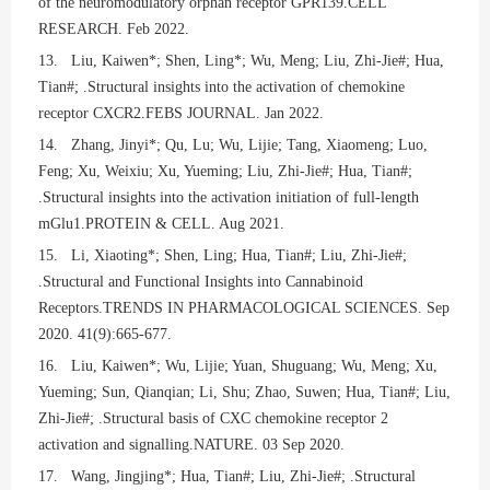
of the neuromodulatory orphan receptor GPR139.CELL
RESEARCH. Feb 2022.
13. Liu, Kaiwen*; Shen, Ling*; Wu, Meng; Liu, Zhi-Jie#; Hua,
Tian#; .Structural insights into the activation of chemokine
receptor CXCR2.FEBS JOURNAL. Jan 2022.
14. Zhang, Jinyi*; Qu, Lu; Wu, Lijie; Tang, Xiaomeng; Luo,
Feng; Xu, Weixiu; Xu, Yueming; Liu, Zhi-Jie#; Hua, Tian#;
.Structural insights into the activation initiation of full-length
mGlu1.PROTEIN & CELL. Aug 2021.
15. Li, Xiaoting*; Shen, Ling; Hua, Tian#; Liu, Zhi-Jie#;
.Structural and Functional Insights into Cannabinoid
Receptors.TRENDS IN PHARMACOLOGICAL SCIENCES. Sep
2020. 41(9):665-677.
16. Liu, Kaiwen*; Wu, Lijie; Yuan, Shuguang; Wu, Meng; Xu,
Yueming; Sun, Qianqian; Li, Shu; Zhao, Suwen; Hua, Tian#; Liu,
Zhi-Jie#; .Structural basis of CXC chemokine receptor 2
activation and signalling.NATURE. 03 Sep 2020.
17. Wang, Jingjing*; Hua, Tian#; Liu, Zhi-Jie#; .Structural