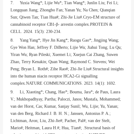
7. Yuxia Wang*; Lijie Wu*; Tian Wang*; Junlin Liu; Fei Li;
Longquan Jiang; Zhongbo Fan; Yanan Yu; Na Chen; Qianqian
Sun; Qiwen Tan; Tian Hua#; Zhi-Jie Liu#.Cryo-EM structure of
cannabinoid receptor CB1-β- arrestin complex.PROTEIN &
CELL. 2024. 15(3): 230-234.
8. Yang Yang*; Hye Jin Kang*; Ruogu Gao*; Jingjing Wang;
Gye Won Han; Jeffrey F. DiBerto; Lijie Wu; Jiahui Tong; Lu Qu;
Yiran Wu; Ryan Pileski; Xuemei Li; Xuejun Cai Zhang, Suwen
Zhao, Terry Kenakin; Quan Wang; Raymond C. Stevens; Wei
Peng; Bryan L. Roth#; Zihe Rao#; Zhi-Jie Liu#.Structural insights
into the human niacin receptor HCA2-Gi signalling
complex.NATURE COMMUNICATIONS. 2023. 14(1): 1692.
9. Li, Xiaoting*; Chang, Hao*; Bouma, Jara*; de Paus, Laura
V.; Mukhopadhyay, Partha; Paloczi, Janos; Mustafa, Mohammed;
van der Horst, Cas; Kumar, Sanjay Sunil; Wu, Lijie; Yu, Yanan;
van den Berg, Richard J. B. H. N.; Janssen, Antonius P. A.;
Lichtman, Aron; Liu, Zhi-Jie#; Pacher, Pal#; van der Stelt,
Mario#; Heitman, Laura H.#; Hua, Tian#; .Structural basis of