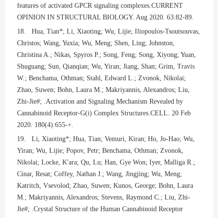
features of activated GPCR signaling complexes.CURRENT
OPINION IN STRUCTURAL BIOLOGY. Aug 2020. 63:82-89.
18. Hua, Tian*; Li, Xiaoting; Wu, Lijie; Iliopoulos-Tsoutsouvas,
Christos; Wang, Yuxia; Wu, Meng; Shen, Ling; Johnston,
Christina A.; Nikas, Spyros P.; Song, Feng; Song, Xiyong; Yuan,
Shuguang; Sun, Qianqian; Wu, Yiran; Jiang, Shan; Grim, Travis
W.; Benchama, Othman; Stahl, Edward L.; Zvonok, Nikolai;
Zhao, Suwen; Bohn, Laura M.; Makriyannis, Alexandros; Liu,
Zhi-Jie#; .Activation and Signaling Mechanism Revealed by
Cannabinoid Receptor-G(i) Complex Structures.CELL. 20 Feb
2020. 180(4):655-+.
19. Li, Xiaoting*; Hua, Tian; Vemuri, Kiran; Ho, Jo-Hao; Wu,
Yiran; Wu, Lijie; Popov, Petr; Benchama, Othman; Zvonok,
Nikolai; Locke, K'ara; Qu, Lu; Han, Gye Won; Iyer, Malliga R.;
Cinar, Resat; Coffey, Nathan J.; Wang, Jingjing; Wu, Meng;
Katritch, Vsevolod; Zhao, Suwen; Kunos, George; Bohn, Laura
M.; Makriyannis, Alexandros; Stevens, Raymond C.; Liu, Zhi-
Jie#; .Crystal Structure of the Human Cannabinoid Receptor