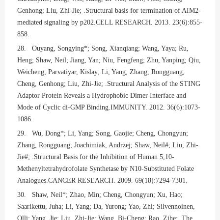
Genhong; Liu, Zhi-Jie; .Structural basis for termination of AIM2-
mediated signaling by p202.CELL RESEARCH. 2013. 23(6):855-
858.
28. Ouyang, Songying*; Song, Xianqiang; Wang, Yaya; Ru,
Heng; Shaw, Neil; Jiang, Yan; Niu, Fengfeng; Zhu, Yanping; Qiu,
Weicheng; Parvatiyar, Kislay; Li, Yang; Zhang, Rongguang;
Cheng, Genhong; Liu, Zhi-Jie; .Structural Analysis of the STING
Adaptor Protein Reveals a Hydrophobic Dimer Interface and
Mode of Cyclic di-GMP Binding.IMMUNITY. 2012. 36(6):1073-
1086.
29. Wu, Dong*; Li, Yang; Song, Gaojie; Cheng, Chongyun;
Zhang, Rongguang; Joachimiak, Andrzej; Shaw, Neil#; Liu, Zhi-
Jie#; .Structural Basis for the Inhibition of Human 5,10-
Methenyltetrahydrofolate Synthetase by N10-Substituted Folate
Analogues.CANCER RESEARCH. 2009. 69(18):7294-7301.
30. Shaw, Neil*; Zhao, Min; Cheng, Chongyun; Xu, Hao;
Saarikettu, Juha; Li, Yang; Da, Yurong; Yao, Zhi; Silvennoinen,
Olli; Yang, Jie; Liu, Zhi-Jie; Wang, Bi-Cheng; Rao, Zihe; .The