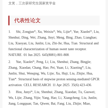
文奖，三次获研究生国家奖学金
代表性论文
1. Shi, Zongjun*; Xu, Weixiu*; Wu, Lijie*; Yue, Xiaolei*; Liu,
Shenhui; Ding, Wei; Zhang, Jinyi; Meng, Bing; Zhao, Lianghao;
Liu, Xiaoyan; Liu, Junlin; Liu, Zhi-Jie; Hua, Tian. Structural and
functional characterization of human sweet taste receptor.
NATURE. 01 Jun 2025. 645(8081):801-808.
2. Yue, Xiaolei*; Peng, Li; Liu, Shenhui; Zhang, Bingjie;
Zhang, Xiaodan; Chang, Hao; Pei, Yuan; Li, Xiaoting*; Liu,
Junlin; Shui, Wenqing; Wu, Lijie; Xu, Huji; Liu, Zhijie; Hua,
Tian*. Structural basis of stepwise proton sensing-mediated GPCR
activation. CELL RESEARCH. 11 Apr 2025. 35(6):423-436.
3. Hou, Junyi*; Liu, Shenhui; Zhang, Xiaodan; Tu, Guowei;
Wu, Lijie; Zhang, Yijie; Yang, Hao; Li, Xiangcheng; Liu, Junlin;
Jiang, Longquan; Tan, Qiwen; Bai, Fang; Liu, Zhijie; Miao,