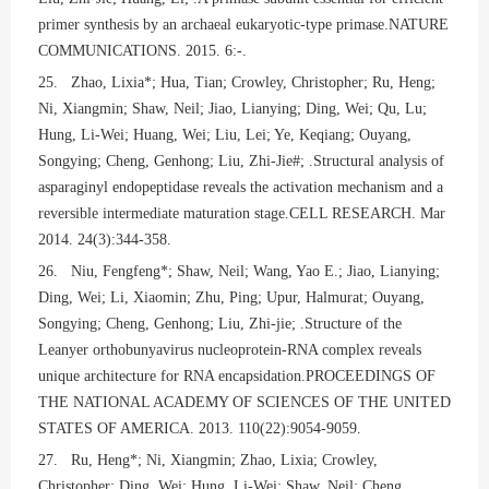
primer synthesis by an archaeal eukaryotic-type primase.NATURE
COMMUNICATIONS. 2015. 6:-.
25. Zhao, Lixia*; Hua, Tian; Crowley, Christopher; Ru, Heng;
Ni, Xiangmin; Shaw, Neil; Jiao, Lianying; Ding, Wei; Qu, Lu;
Hung, Li-Wei; Huang, Wei; Liu, Lei; Ye, Keqiang; Ouyang,
Songying; Cheng, Genhong; Liu, Zhi-Jie#; .Structural analysis of
asparaginyl endopeptidase reveals the activation mechanism and a
reversible intermediate maturation stage.CELL RESEARCH. Mar
2014. 24(3):344-358.
26. Niu, Fengfeng*; Shaw, Neil; Wang, Yao E.; Jiao, Lianying;
Ding, Wei; Li, Xiaomin; Zhu, Ping; Upur, Halmurat; Ouyang,
Songying; Cheng, Genhong; Liu, Zhi-jie; .Structure of the
Leanyer orthobunyavirus nucleoprotein-RNA complex reveals
unique architecture for RNA encapsidation.PROCEEDINGS OF
THE NATIONAL ACADEMY OF SCIENCES OF THE UNITED
STATES OF AMERICA. 2013. 110(22):9054-9059.
27. Ru, Heng*; Ni, Xiangmin; Zhao, Lixia; Crowley,
Christopher; Ding, Wei; Hung, Li-Wei; Shaw, Neil; Cheng,