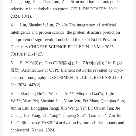
Changhong; Hua, Tian; Luo, Zhe. Structural basis of antagonist
selectivity in endothelin receptors. CELL DISCOVERY. 30 Jul
2024. 10(1).
4. Liu, Shenhui*; Liu, Zhi-Jie.The integration of artificial
intelligence and protein science: the protein structure prediction
and protein design revolution behind the 2024 Nobel Prize in
Chemistry.CHINESE SCIENCE BULLETIN. 25 Mar 2025.
70(10):1421-1427.
5. Fu Y(
付优
)*; Guo CJ(
郭陈君
); Liu ZJ(
刘志杰
); Liu JL(
刘
冀珑
).Architecture of CTPS filament networks revealed by cryo-
electron tomography. EXPERIMENTAL CELL RESEARCH. 01
Oct 2024. 442(2).
6. Xiaolong Hu*#; Weizhen Ao*#; Mingxin Gao*#; Lijie
Wu*#; Yuan Pei; Shenhui Liu; Yiran Wu; Fei Zhao; Qianqian Sun;
Junlin Liu; Longquan Jiang; Xin Wang; Yan Li; Qiwen Tan; Jie
Cheng; Fan Yang; Chi Yang*; Jinpeng Sun*; Tian Hua*; Zhi-Jie
Liu*. Bitter taste TAS2R14 activation by intracellular tastants and
cholesterol. Nature. 2024.