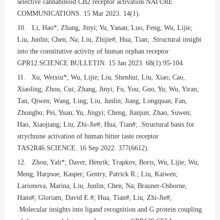
selective cannabinoid CB2 receptor activation.NATURE
COMMUNICATIONS. 15 Mar 2023. 14(1).
10. Li, Hao*; Zhang, Jinyi; Yu, Yanan; Luo, Feng; Wu, Lijie;
Liu, Junlin; Chen, Na; Liu, Zhijie#; Hua, Tian; .Structural insight
into the constitutive activity of human orphan receptor
GPR12.SCIENCE BULLETIN. 15 Jan 2023. 68(1):95-104.
11. Xu, Weixiu*; Wu, Lijie; Liu, Shenhui; Liu, Xiao; Cao,
Xiaoling; Zhou, Cui; Zhang, Jinyi; Fu, You; Guo, Yu; Wu, Yiran;
Tan, Qiwen; Wang, Ling; Liu, Junlin; Jiang, Longquan; Fan,
Zhongbo; Pei, Yuan; Yu, Jingyi; Cheng, Jianjun; Zhao, Suwen;
Hao, Xiaojiang; Liu, Zhi-Jie#; Hua, Tian#; .Structural basis for
strychnine activation of human bitter taste receptor
TAS2R46.SCIENCE. 16 Sep 2022. 377(6612).
12. Zhou, Yali*; Daver, Henrik; Trapkov, Boris; Wu, Lijie; Wu,
Meng; Harpsoe, Kasper; Gentry, Patrick R.; Liu, Kaiwen;
Larionova, Marina; Liu, Junlin; Chen, Na; Brauner-Osborne,
Hans#; Gloriam, David E.#; Hua, Tian#; Liu, Zhi-Jie#;
.Molecular insights into ligand recognition and G protein coupling