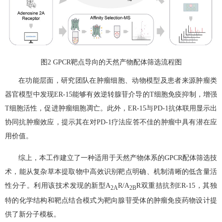
图
2 GPCR
靶点导向的天然产物配体筛选流程图
在功能层面，研究团队在肿瘤细胞、动物模型及患者来源肿瘤类
器官模型中发现
ER-15
能够有效逆转腺苷介导的
T
细胞免疫抑制，增强
T
细胞活性，促进肿瘤细胞凋亡。此外，
ER-15
与
PD-1
抗体联用显示出
协同抗肿瘤效应，提示其在对
PD-1
疗法应答不佳的肿瘤中具有潜在应
用价值。
综上，本工作建立了一种适用于天然产物体系的
GPCR
配体筛选技
术，能从复杂草本提取物中高效识别靶点明确、机制清晰的低含量活
性分子。利用该技术发现的新型
A
R/A
R
双重拮抗剂
ER-15
，其独
2A
2B
特的化学结构和靶点结合模式为靶向腺苷受体的肿瘤免疫药物设计提
供了新分子模板。