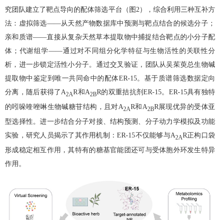
究团队建立了靶点导向的配体筛选平台（图
2
），综合利用三种互补方
法：虚拟筛选——从天然产物数据库中预测与靶点结合的候选分子；
亲和质谱——直接从复杂天然草本提取物中捕捉结合靶点的小分子配
体；代谢组学——通过对不同组分化学特征与生物活性的关联性分
析，进一步锁定活性小分子。通过交叉验证，团队从吴茱萸总生物碱
提取物中鉴定到唯一共同命中的配体
ER-15
。基于质谱筛选数据定向
分离，随后获得了
A
R
和A
R
的双重拮抗剂
ER-15
。
ER-15
具有独特
2A
2B
的吲哚喹唑啉生物碱糖苷结构，且对
A
R
和
A
R
展现优异的受体亚
2A
2B
型选择性。进一步结合分子对接、结构预测、分子动力学模拟及功能
实验，研究人员揭示了其作用机制：
ER-15
不仅能够与
A
R
正构口袋
2A
形成稳定相互作用，其特有的糖基官能团还可与受体胞外环发生特异
作用。