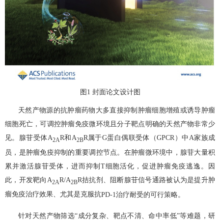
图
1
封面论文设计图
天然产物源的抗肿瘤药物大多直接抑制肿瘤细胞增殖或诱导肿瘤
细胞死亡，可调控肿瘤免疫微环境且分子靶点明确的天然产物非常少
见。腺苷受体
A
R
和
A
R
属于
G
蛋白偶联受体（
GPCR
）中
A
家族成
2A
2B
员，是肿瘤免疫抑制的重要调控节点。在肿瘤微环境中，腺苷大量积
累并激活腺苷受体，进而抑制
T
细胞活化，促进肿瘤免疫逃逸。因
此，开发靶向
A
R/A
R
拮抗剂、阻断腺苷信号通路被认为是提升肿
2A
2B
瘤免疫治疗效果、尤其是克服抗
PD-1
治疗耐受的可行策略。
针对天然产物筛选“成分复杂、靶点不清、命中率低”等难题，研