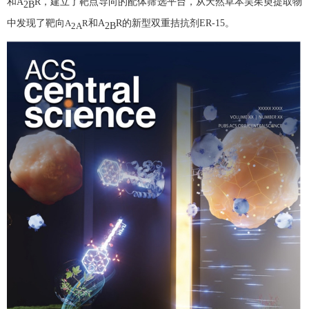
和
A
R
，建立了靶点导向的配体筛选平台，从天然草本吴茱萸提取物
2B
中发现了靶向
A
R
和
A
R
的新型双重拮抗剂
ER-15
。
2A
2B