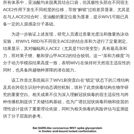
所有体系中，亚油酸均未脱离其结合口袋，但其极性头部在不同宿主
ACE2作用下发生不同程度的位移，导致“解锁”过程差异显著。尤其是
在与人ACE2结合时，亚油酸的重定位最为显著，提示WIV1可能已具
备一定的人源感染分子基础。
为进一步验证上述发现，研究人员通过质量光度法和微量热泳动
实验，对WIV1 RBD与不同宿主ACE2的结合亲和力进行了定量测定。
结果显示，其对蝙蝠和人ACE2（尤其是T92I突变型）具有最高亲和
力，而对果子狸、貉和穿山甲ACE2的结合较弱。这一“亲和力梯度”与
分子动力学模拟结果高度一致，表明WIV1在保持对天然宿主适应性的
同时，也具备跨越物种屏障的潜在能力。
该工作首次系统揭示了WIV1刺突蛋白在“锁定”状态下的三维结构
及其在跨宿主识别中的动态调控机制，填补了此类病毒结构生物学研
究的重要空白。相关成果不仅为深入理解冠状病毒的宿主适应性与跨
种传播机制提供了关键结构基础，也为广谱抗冠状病毒药物和疫苗的
理性设计提供了重要理论依据，同时为相关病毒的风险评估与监测提
供了分子层面的参考。