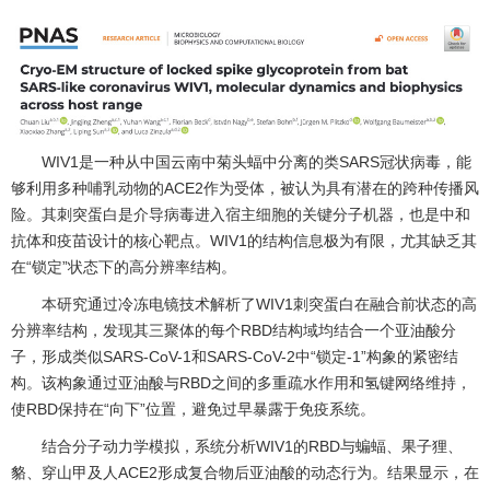
WIV1是一种从中国云南中菊头蝠中分离的类SARS冠状病毒，能
够利用多种哺乳动物的ACE2作为受体，被认为具有潜在的跨种传播风
险。其刺突蛋白是介导病毒进入宿主细胞的关键分子机器，也是中和
抗体和疫苗设计的核心靶点。WIV1的结构信息极为有限，尤其缺乏其
在“锁定”状态下的高分辨率结构。
本研究通过冷冻电镜技术解析了WIV1刺突蛋白在融合前状态的高
分辨率结构，发现其三聚体的每个RBD结构域均结合一个亚油酸分
子，形成类似SARS-CoV-1和SARS-CoV-2中“锁定-1”构象的紧密结
构。该构象通过亚油酸与RBD之间的多重疏水作用和氢键网络维持，
使RBD保持在“向下”位置，避免过早暴露于免疫系统。
结合分子动力学模拟，系统分析WIV1的RBD与蝙蝠、果子狸、
貉、穿山甲及人ACE2形成复合物后亚油酸的动态行为。结果显示，在