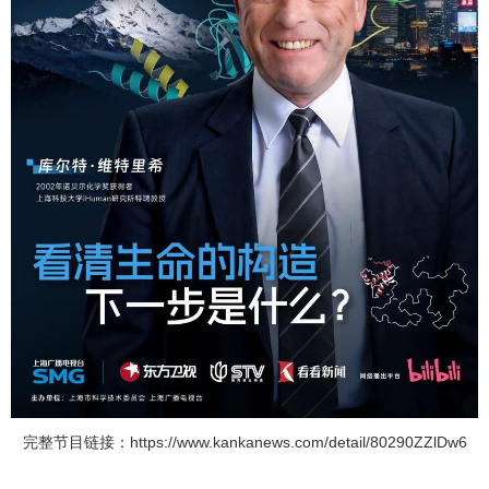
完整节目链接：
https://www.kankanews.com/detail/80290ZZlDw6