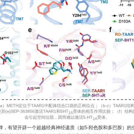
a）METH定位于TAAR1中配体结合口袋的正构位点；（b-c）TAAR1
e)SEP-363856激活TAAR1和5HT
受体的相互作用比较；（f）结构比对
1A
会引起空间位阻，因而难以激活5-HT
受体。
1A
程碑，有望开辟一个超越经典神经递质（如5-羟色胺和多巴胺）