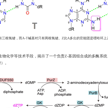
碱基对有三根氢键，而A-T碱基对只有两根氢键。Z比A多出的官能团是嘌呤环
学等技术手段，揭示了一个负责Z-基因组合成的多酶系统，由Pur
2）。