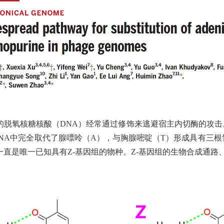
脱氧核糖核酸（DNA）经常通过修饰来逃避宿主内切酶的攻击。
DNA中完全取代了腺嘌呤（A），与胸腺嘧啶（T）形成具有三根
藻体S-2L一直是唯一已知具有Z-基因组的物种。Z-基因组的生物合