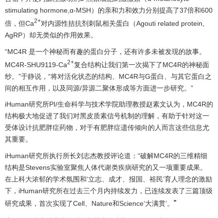
stimulating hormone,α-MSH）的亲和力和效力分别提高了37倍和600
2+
倍，但Ca
对内源性拮抗剂刺鼠相关蛋白（Agouti related protein,
AgRP）却无类似的作用效果。
“MC4R 是一个神秘而有趣的蛋白分子，还有许多未被发现的故事。
2+
MC4R-SHU9119-Ca
复合结构让我们第一次揭下了MC4R的神秘面
纱。”于静说，“将对活化状态的结构、MC4R与G蛋白、与其它蛋白之
间的相互作用，以及同源/异源二聚体形成等方面进一步研究。”
iHuman研究所PI/生命科学与技术学院助理教授赵素文认为，MC4R的
结构极大地促进了我们对黑皮质素信号机制的理解，有助于针对这一
受体设计抗肥胖症药物，对于有肥胖症遗传倾向的人而言这些信息尤
其重要。
iHuman研究所执行所长刘志杰教授评论道：“破解MC4R的三维精细
结构是Stevens实验室聚焦人体代谢类疾病研究的又一项重要成果。
在上科大浓郁的学术氛围和‘立志、成才、报国、裕民’育人理念的激励
下，iHuman研究所在过去三个月内持续发力，已连续发表了三篇顶级
”
研究成果，首次实现了Cell、Nature和Science‘大满贯’。