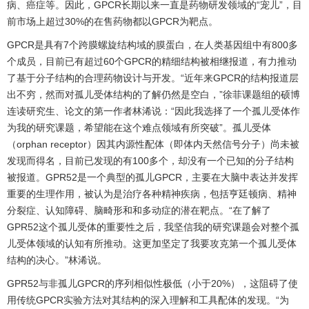
病、癌症等。因此，GPCR长期以来一直是药物研发领域的“宠儿”，目
前市场上超过30%的在售药物都以GPCR为靶点。
GPCR是具有7个跨膜螺旋结构域的膜蛋白，在人类基因组中有800多
个成员，目前已有超过60个GPCR的精细结构被相继报道，有力推动
了基于分子结构的合理药物设计与开发。“近年来GPCR的结构报道层
出不穷，然而对孤儿受体结构的了解仍然是空白，”徐菲课题组的硕博
连读研究生、论文的第一作者林浠说：“因此我选择了一个孤儿受体作
为我的研究课题，希望能在这个难点领域有所突破”。孤儿受体
（orphan receptor）因其内源性配体（即体内天然信号分子）尚未被
发现而得名，目前已发现的有100多个，却没有一个已知的分子结构
被报道。GPR52是一个典型的孤儿GPCR，主要在大脑中表达并发挥
重要的生理作用，被认为是治疗各种精神疾病，包括亨廷顿病、精神
分裂症、认知障碍、脑畸形和和多动症的潜在靶点。“在了解了
GPR52这个孤儿受体的重要性之后，我坚信我的研究课题会对整个孤
儿受体领域的认知有所推动。这更加坚定了我要攻克第一个孤儿受体
结构的决心。”林浠说。
GPR52与非孤儿GPCR的序列相似性极低（小于20%），这阻碍了使
用传统GPCR实验方法对其结构的深入理解和工具配体的发现。“为