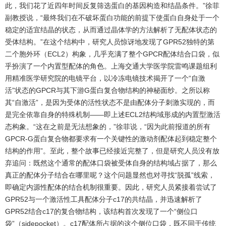
此，我们花了近四年时间反复筛选蛋白的基因构造和结晶条件。”徐菲
副教授说，“最终我们在不破坏蛋白功能的前提下使蛋白自身处于一个
稳定的适宜结晶的状态，从而通过晶体学的方法解析了无配体状态的
受体结构。”在这个结构中，研究人员惊讶地发现了GPR52独特的第
二个胞外环（ECL2）构象，几乎充满了整个GPCR配体结合口袋，似
乎扮演了一个内置型配体的角色。上海交通大学医学院雷鸣课题组利
用精准医学研究院的电镜平台，以冷冻电镜技术揭开了一个“自激
活”状态的GPCR与其下游G蛋白复合物结构的神秘面纱。之所以称
其“自激活”，是因为受体的活性状态不是由配体分子刺激实现的，而
是完全依靠自身的特殊机制——即上述ECL2结构域形成的内置型激活
态构象。“这在之前是无法想象的，”徐菲说，“因为此前报道的所有
GPCR-G蛋白复合物都要求有一个关键性的激动剂配体起到稳定整个
结构的作用”。至此，整个故事已经接近完整了，但是研究人员没有放
弃追问：既然这个通常的配体口袋被受体自身的结构域占据了，那么
真正的配体分子结合在哪里呢？这个问题显然也对寻找“脱孤”线索，
即确定内源性配体的结合机制很重要。因此，研究人员紧接着尝试了
GPR52与一个激活性工具配体分子c17的共结晶，并迅速解析了
GPR52结合c17的复合物结构，该结构首次发现了一个“侧位口
袋”（sidepocket）。c17配体所占据的这个侧位口袋，既不同于传统