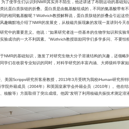
。为了使学生们认识到NMR其实并不陌生，他还讲述了布朗运动的基础知
类比蛋白质肽链的折叠。蛋白质是由氨基酸组成的，不同的氨基酸带有不
的相同氨基酸呢？Wüthrich教授解释说，蛋白质肽链的折叠会引起
风趣幽默地介绍了NMR的发展史，从核磁共振现象的发现一直讲到今天
研究中的重要意义。他说：“如果研究者连一些基本的生物学知识和实验
验成功的一大不利因素。”Wüthrich教授鼓励同学们多学多问、不要
获了关于NMR的基础知识，激发了对研究生物大分子溶液结构的兴趣，还领
同学们在收获专业知识的同时，对科学研究的丰富内涵、大师级科学家如
院教授、美国Scripps研究所客座教授，2013年3月受聘为我校iHuman研
科学院外籍成员（2004年）和英国皇家学会外籍会员（2010年）。他
、核酸等）方面取得了突出成绩。他因“发明了利用核磁共振技术测定溶液中